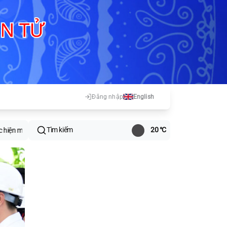
Đăng nhập
English
Tìm kiếm
20 °C
t số dự án tại Tân Trào
Hội nghị quán triệt, triển khai các văn bản mới c