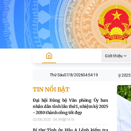
Giới thiệu
Thứ Sáu
07/8/2026
04:54:20
hội Đảng bộ Văn phòng Ủy ban nhân dân tỉnh lần thứ I, nhiệm kỳ 2025 - 2030 t
TIN NỔI BẬT
Đại hội Đảng bộ Văn phòng Ủy ban
nhân dân tỉnh lần thứ I, nhiệm kỳ 2025
- 2030 thành công tốt đẹp
02/08/2025 - 04:39
1478
Bí thư Tỉnh ủy Hầu A Lềnh kiểm tra