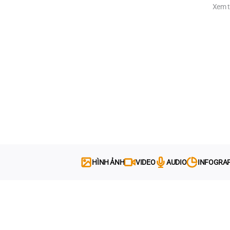
Xem t
HÌNH ẢNH
VIDEO
AUDIO
INFOGRA