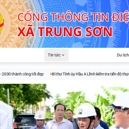
Tin tức
Du lịch
hành công tốt đẹp
Bí thư Tỉnh ủy Hầu A Lềnh kiểm tra tiến độ thực hiện mộ