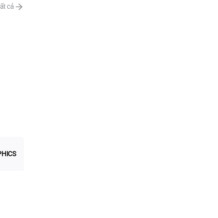
ất cả
PHICS