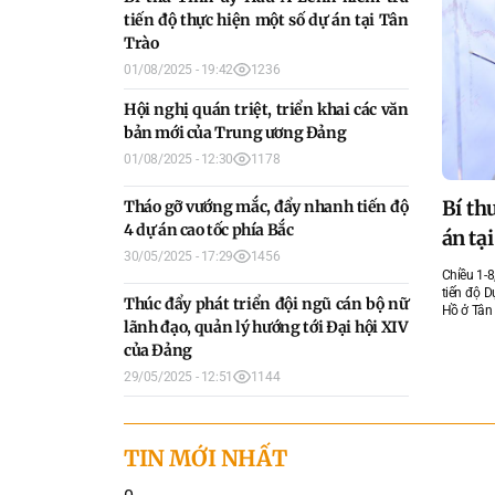
tiến độ thực hiện một số dự án tại Tân
Trào
01/08/2025 - 19:42
1236
Hội nghị quán triệt, triển khai các văn
bản mới của Trung ương Đảng
01/08/2025 - 12:30
1178
Đại h
Bí th
Hội n
Tháo 
Thúc 
Chuẩn
Tháo gỡ vướng mắc, đẩy nhanh tiến độ
4 dự án cao tốc phía Bắc
nhiệm
án tạ
Đảng
tới Đ
làm v
Ngày 30/5
30/05/2025 - 17:29
1456
phủ, Trưở
Chiều ngà
Chiều 1-8
Sáng 1-8,
Sáng 29-5
Chiều 19/
Giang về
“Đoàn kết
tiến độ 
Đảng. Hội
học “Phát
đi kiểm t
Tuyên Qu
Thúc đẩy phát triển đội ngũ cán bộ nữ
thư Tỉnh 
Hồ ở Tân 
tỉnh.
Hà Giang 
30/05/20
Đồng Đăng
lãnh đạo, quản lý hướng tới Đại hội XIV
29/05/20
Phó Chủ t
ninh Tổ q
02/08/20
01/08/20
01/08/20
19/04/20
UBND tỉnh
bổ, tôn t
của Đảng
29/05/2025 - 12:51
1144
TIN MỚI NHẤT