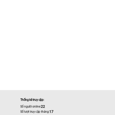
Thống kê truy cập:
22
Số người online:
17
Số lượt truy cập tháng: